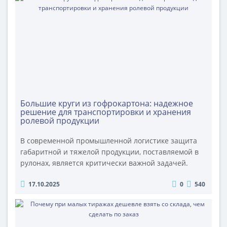
упаковку. Желаем стабильности в бизнесе, роста
заказов и безотказной логистики. Пусть каждый
новый проект будет реализован в срок, а..
Большие круги из гофрокартона: надежное
решение для транспортировки и хранения
ролевой продукции
В современной промышленной логистике защита
габаритной и тяжелой продукции, поставляемой в
рулонах, является критически важной задачей.
Повреждения кромок, деформация и загрязнение
17.10.2025
0
540
влекут за собой прямые финансовые потери и
срывы производственных процессов. Эффективным
и экономически оправданным решением данной
проблемы выступают торцевые диски (круги)