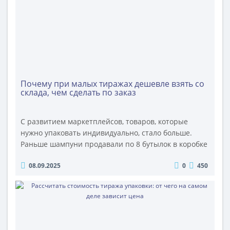
большого диаметра, изготавливаемые из гофрока..
Почему при малых тиражах дешевле взять со
склада, чем сделать по заказ
С развитием маркетплейсов, товаров, которые
нужно упаковать индивидуально, стало больше.
Раньше шампуни продавали по 8 бутылок в коробке
при отгрузке в супермаркеты, сейчас каждую
08.09.2025
0
450
бутылочку нужно упаковать индивидуально. Все мы
умеем считать деньги, маркетплейсы не
исключение. Каждый лишний см для них это
лишнее место хранения, на приёмке стоят сканеры,
которые замеряют внешние размеры упаковки и..