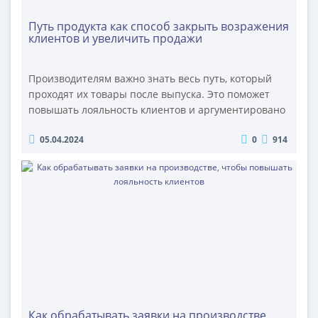
Путь продукта как способ закрыть возражения
клиентов и увеличить продажи
Производителям важно знать весь путь, который
проходят их товары после выпуска. Это поможет
повышать лояльность клиентов и аргументировано
закрывать возражения клиентов на этапе
05.04.2024
0
914
техзадания. деловая среда обратилась к Полине
Михайловой, генеральному директору ООО
«ОПТИМПАК», чтобы узнать, как понимание пути
продукта помогает в продажах ОПТИМПАК -
компания по производству гофроупаковки и
гофротар..
Как обрабатывать заявки на производстве,