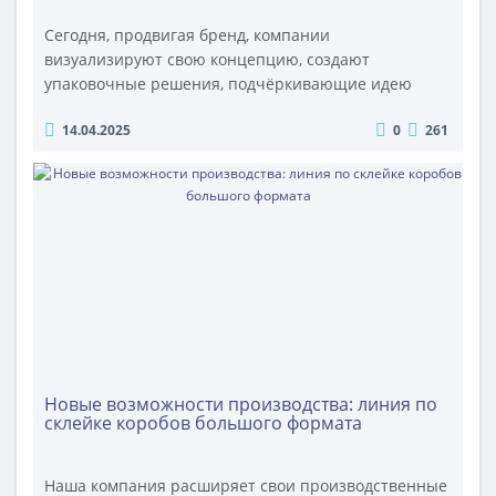
Сегодня, продвигая бренд, компании
визуализируют свою концепцию, создают
упаковочные решения, подчёркивающие идею
марки. На конкурентном рынке продуманная
14.04.2025
0
261
«обёртка» бизнеса помогает контактировать с
целевой аудиторией, достигать маркетинговых
целей. Как грамотно через упаковку передать
ценности компании, наладить бренд-коммуникации
с потребителем и не допустить ошибок, снижающих
продажи? Артём ВА..
Новые возможности производства: линия по
склейке коробов большого формата
Наша компания расширяет свои производственные