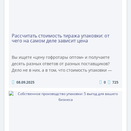
Рассчитать стоимость тиража упаковки: от
чего на самом деле зависит цена
Вы ищете «цену гофротары оптом» и получаете
десять разных ответов от разных поставщиков?
Дело не в них, а в том, что стоимость упаковки —
это не просто цифра. Это сложная формула, которая
08.09.2025
0
725
складывается из ваших требований к защите,
внешнему виду и логистике продукта. Упаковка —
это инженерное решение, а не товар из
каталога.Мы, производитель ОПТИМПАК, честно и
прозрачно раскладываем по по..