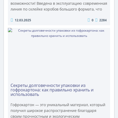
возможности! Введена в эксплуатацию современная
линия по склейке коробов большого формата, что
позволяет нам выпускать прочную и качественную
12.03.2025
0
2284
упаковку для крупногабаритных товаров. Теперь мы
можем изготавливать 4-х клапанные короба и
короба сложной высечки, которые идеально
подходят для упаковки мебели, бытовой техники,
промышленного оборудования и дру..
Секреты долговечности упаковки из
гофрокартона: как правильно хранить и
использовать
Гофрокартон — это уникальный материал, который
получил широкое распространение благодаря
своим прочностным и экологическим