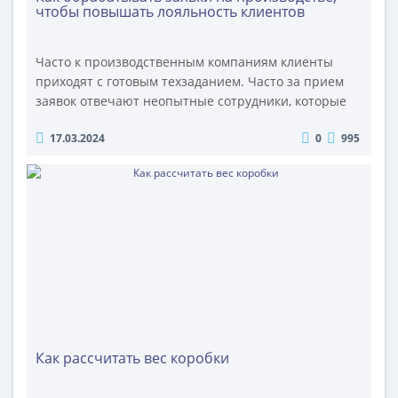
чтобы повышать лояльность клиентов
Часто к производственным компаниям клиенты
приходят с готовым техзаданием. Часто за прием
заявок отвечают неопытные сотрудники, которые
не задают дополнительные вопросы по
17.03.2024
0
995
техзаданию. А потом у клиентов возникают
сложности в использовании продукции. Деловая
среда узнала у генерального директора ООО
«ОПТИМПАК» Полины Михайловой, как повышать
лояльность клиентов еще на этапе обработки
заявок. Час..
Как рассчитать вес коробки