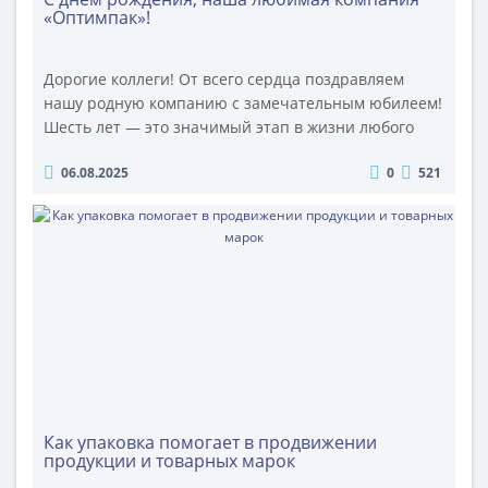
«Оптимпак»!
Дорогие коллеги! От всего сердца поздравляем
нашу родную компанию с замечательным юбилеем!
Шесть лет — это значимый этап в жизни любого
предприятия, и мы искренне гордимся тем, как
06.08.2025
0
521
далеко мы продвинулись за это время.
Благодарность команде Выражаем глубокую
признательность каждому члену коллектива за
профессионализм, преданность делу и неоценимый
вклад в развитие компании. Благодаря вашему уп..
Как упаковка помогает в продвижении
продукции и товарных марок