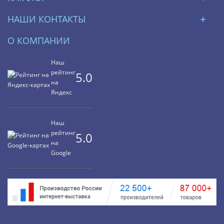
НАШИ КОНТАКТЫ
О КОМПАНИИ
Наш
рейтинг
5.0
на
Яндекс
Наш
рейтинг
5.0
на
Google