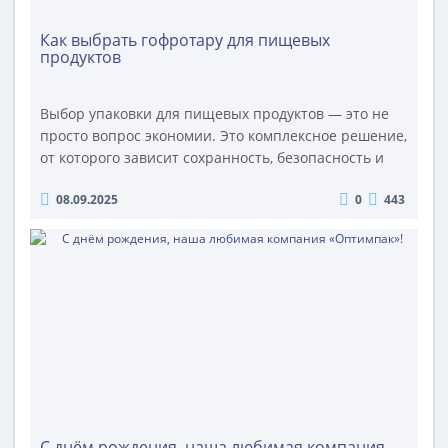
Как выбрать гофротару для пищевых
продуктов
Выбор упаковки для пищевых продуктов — это не
просто вопрос экономии. Это комплексное решение,
от которого зависит сохранность, безопасность и
презентабельность вашего товара, а в конечном
08.09.2025
0
443
счете — репутация вашего бренда и финансовые
результаты. Неподходящая гофротара для еды
может привести к порче продукции, потерям при
транспортировке и прямым убыткам. Сложно
разобраться..
С днём рождения, наша любимая компания