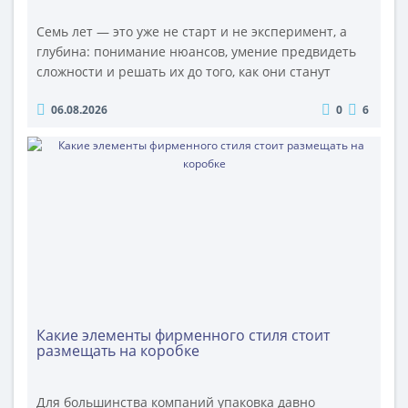
Семь лет — это уже не старт и не эксперимент, а
глубина: понимание нюансов, умение предвидеть
сложности и решать их до того, как они станут
проблемой. Для нас это значит держать слово,
06.08.2026
0
6
подбирать материал точно под задачу и не обещать
лишнего. Отдельная благодарность нашим
постоянным клиентам: именно с вами эта глубина
становится по-настоящему ценной. Мы знаем ваши
требования, ваши ритмы..
Какие элементы фирменного стиля стоит
размещать на коробке
Для большинства компаний упаковка давно