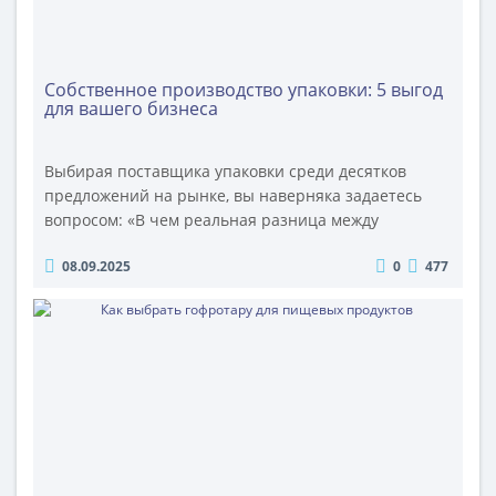
Собственное производство упаковки: 5 выгод
для вашего бизнеса
Выбирая поставщика упаковки среди десятков
предложений на рынке, вы наверняка задаетесь
вопросом: «В чем реальная разница между
производителем и посредником?». Ответ прост:
08.09.2025
0
477
разница — в вашей прибыли, сроках и качестве.
Компания ОПТИМПАК — это собственное
современное производство гофроупаковки в
Московской области. И вот 5 ключевых выгод,
которые получает ваш бизнес, работая напрямую с
нами. 1. По..