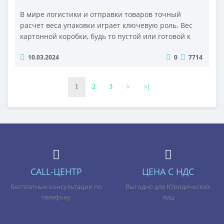
В мире логистики и отправки товаров точный
расчет веса упаковки играет ключевую роль. Вес
картонной коробки, будь то пустой или готовой к
отправке, влияет на стоимость перевозки,
10.03.2024
0
7714
планирование загрузки и учет складских запасов. В
этой статье мы рассмотрим, как можно рассчитать
вес картонной коробки для упаковки и сколько
1
2
3
>
>|
весит картонная коробка в зависимости от ее
размеров и типа материала. Вес ..
CALL-ЦЕНТР
ЦЕНА С НДС
Бесплатные консультации по
Выгодно для Юридических
телефону
лиц