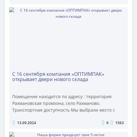
этой статье рассмотрим, как количество слоев и
высота гофры оказывают влияние на прочность и
защитные свойства упаковки. Структура
гофрокартона Гофрокартон состоит из нескол..
С 16 сентября компания «ОПТИМПАК»
открывает двери нового склада
Помещение находится по адресу : территория
Рахмановская промзона, село Рахманово.
Транспортная доступность Мы выбрали место с
отличной транспортной доступностью. Приехать к
13.09.2024
0
1563
нам можно на автомобиле или на общественном
транспорте. Расстояние от МКАД составляет 35 км.
Большая площадь хранения Открытие нового