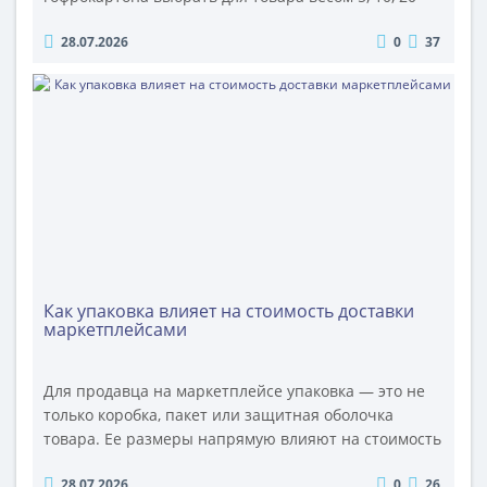
или 30 килограммов? На первый взгляд кажется, что
28.07.2026
0
37
существует простая зависимость: чем тяжелее
продукция, тем толще должна быть упаковка. На
практике вес товара — только один из исходных
параметров. Две коробки одинаковой толщины
могут значительно отличаться..
Как упаковка влияет на стоимость доставки
маркетплейсами
Для продавца на маркетплейсе упаковка — это не
только коробка, пакет или защитная оболочка
товара. Ее размеры напрямую влияют на стоимость
логистики, хранения и обработки заказа. Иногда
28.07.2026
0
26
разница всего в несколько сантиметров переводит