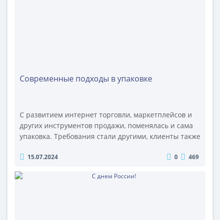
стараться для Вас...
Современные подходы в упаковке
С развитием интернет торговли, маркетплейсов и
других инструментов продажи, поменялась и сама
упаковка. Требования стали другими, клиенты также
не всегда бывают компетентными в вопросах
15.07.2024
0
469
заказа упаковки. Это не хорошо, не плохо, просто
по-другому. Раньше, на предприятии обязательно
был отдел закупок, который должен был
разбираться во всём от винтика до огромного
агрегата. Люди годами совершенствова..