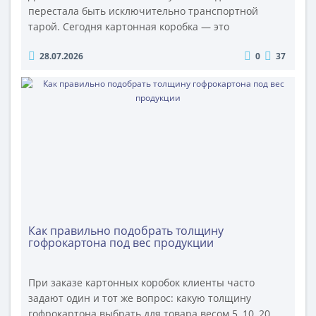
перестала быть исключительно транспортной
тарой. Сегодня картонная коробка — это
полноценный инструмент маркетинга, который
28.07.2026
0
37
работает на узнаваемость бренда, помогает
выделиться среди конкурентов и формирует первое
впечатление о компании еще до знакомства с
самим продуктом. Особенно важна брендированная
упаковка для интернет-магазинов, производителей..
Как правильно подобрать толщину
гофрокартона под вес продукции
При заказе картонных коробок клиенты часто
задают один и тот же вопрос: какую толщину
гофрокартона выбрать для товара весом 5, 10, 20