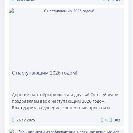
товар в следующий тарифный диапазон и
увеличивает расходы на каждую проданную
единицу. При небольших объемах торговли
переплата может казаться незначительной..
С наступающим 2026 годом!
Дорогие партнёры, коллеги и друзья! От всей души
поздравляем вас с наступающим 2026 годом!
Благодарим за доверие, совместные проекты и
поддержку — именно вы помогаете нам развивать
26.12.2025
0
302
производство, внедрять инновации и создавать
надёжную, экологичную и функциональную