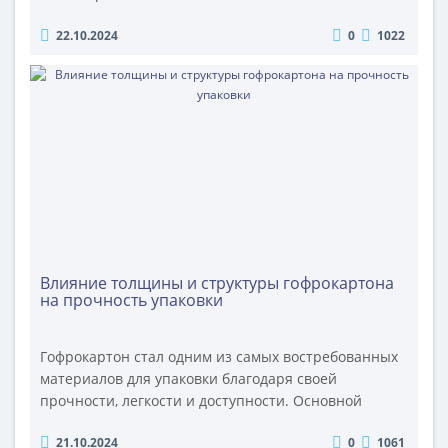
характеристикам. Этот материал представляет
22.10.2024
0
1022
собой многослойную структуру, состоящую из
чередующихся слоев плоского и гофрированного
картона. Такая комбинация обеспечивает
гофрокартону высокую прочность, гибкость и
устойчивость к механическим повреждениям.
Однако, как и любой ..
Влияние толщины и структуры гофрокартона
на прочность упаковки
Гофрокартон стал одним из самых востребованных
материалов для упаковки благодаря своей
прочности, легкости и доступности. Основной
фактор, влияющий на прочностные характеристики
21.10.2024
0
1061
гофрокартона, — это его структура и толщина. В