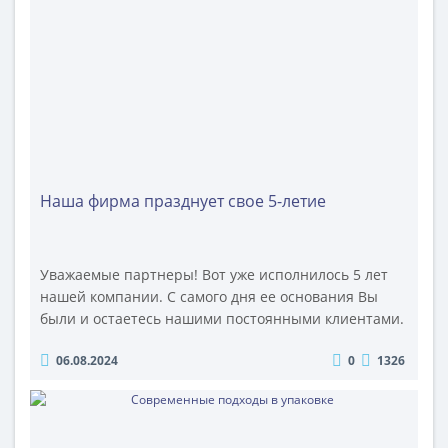
склада в разы увеличивает площадь хранения
товара. Это позволяет расширить ассорти..
Наша фирма празднует свое 5-летие
Уважаемые партнеры! Вот уже исполнилось 5 лет
нашей компании. С самого дня ее основания Вы
были и остаетесь нашими постоянными клиентами.
Сегодня и Ваш праздник, ведь мы работаем именно
06.08.2024
0
1326
для Вас! Позвольте от всего нашего коллектива
поздравить Вас и пожелать как можно больше
радостных моментов, захватывающих впечатлений,
положительных эмоций. А мы готовы еще много лет