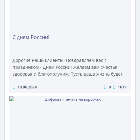
С днем России!
Дорогие наши клиенты! Поздравляем вас с
праздником - Днем России! Желаем вам счастья,
здоровья и благополучия. Пусть ваша жизнь будет
наполнена яркими событиями, радостью и
10.06.2024
0
1679
успехами. Пусть Россия всегда будет благополучной
и процветающей, а вы сможете радоваться каждому
дню, проведенному на ее просторах. С праздником
вас, дорогие друзья!..