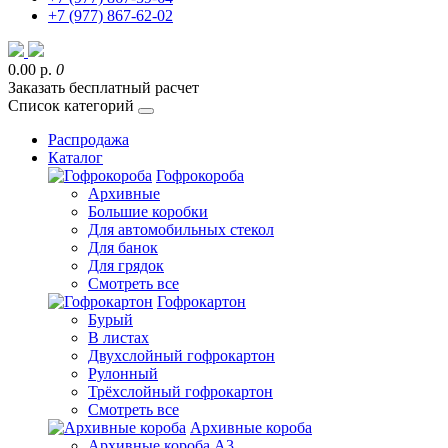
+7 (977) 867-62-02
0.00 р.
0
Заказать бесплатный расчет
Список категорий
Распродажа
Каталог
Гофрокороба
Архивные
Большие коробки
Для автомобильных стекол
Для банок
Для грядок
Смотреть все
Гофрокартон
Бурый
В листах
Двухслойный гофрокартон
Рулонный
Трёхслойный гофрокартон
Смотреть все
Архивные короба
Архивные короба А3