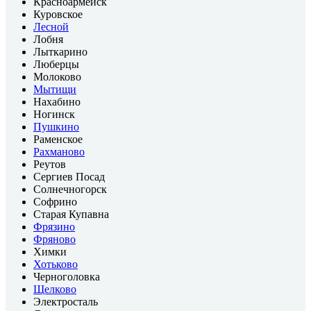
Красноармейск
Куровское
Лесной
Лобня
Лыткарино
Люберцы
Молоково
Мытищи
Нахабино
Ногинск
Пушкино
Раменское
Рахманово
Реутов
Сергиев Посад
Солнечногорск
Софрино
Старая Купавна
Фрязино
Фряново
Химки
Хотьково
Черноголовка
Щелково
Электросталь