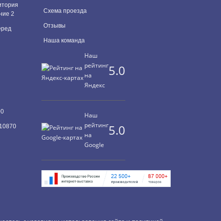
итория
Схема проезда
ние 2
Отзывы
перед
Наша команда
Наш
рейтинг
5.0
на
Яндекс
00
Наш
рейтинг
5.0
10870
на
Google