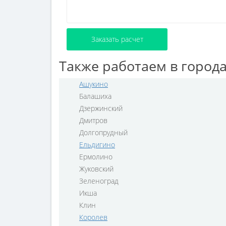
Заказать расчет
Также работаем в город
Ашукино
Балашиха
Дзержинский
Дмитров
Долгопрудный
Ельдигино
Ермолино
Жуковский
Зеленоград
Икша
Клин
Королев