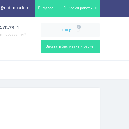
o@optimpack.ru
Адрес
Время работы
8-70-28
0
0.00 р.
ам перезвоним?
Заказать бесплатный расчет