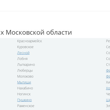
ах Московской области
Красноармейск
Ре
Куровское
Се
Лесной
Со
Лобня
С
Лыткарино
Ст
Люберцы
Фр
Молоково
Ф
Мытищи
Хи
Нахабино
Хо
Ногинск
Че
Пушкино
Щ
Раменское
Эл