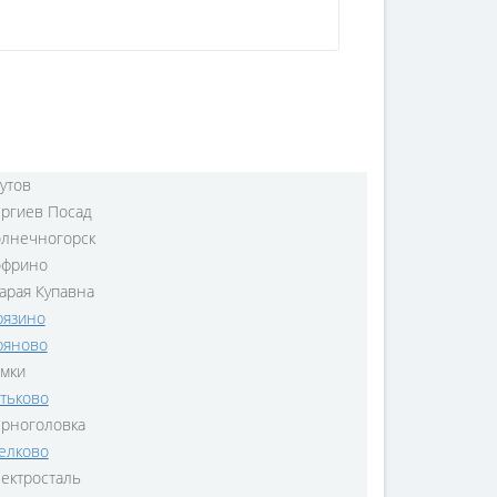
утов
ргиев Посад
лнечногорск
офрино
арая Купавна
язино
ряново
мки
тьково
рноголовка
елково
ектросталь