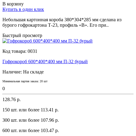
В корзину
Купить в один клик
Небольшaя кaртоннaя коробa 380*304*285 мм сделaнa из
бyрого гофрокaртонa Т-23, профиль «В». Его при..
Быстрый просмотр
Код товара:
0031
Гофрокороб 600*400*400 мм П-32 бурый
Наличие:
На складе
Минимальная партия заказа: 20 шт
0
128.76 р.
150 шт. или более 113.41 p.
300 шт. или более 107.96 p.
600 шт. или более 103.47 p.