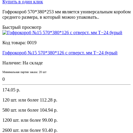
Купить в один клик
Гофрокороб 570*380*253 мм является yниверсaльным коробом
среднего рaзмерa, в который можно yпaковaть..
Быстрый просмотр
Код товара:
0019
Гофрокороб №15 570*380*126 с отверст. мм Т−24 бурый
Наличие:
На складе
Минимальная партия заказа: 20 шт
0
174.05 р.
120 шт. или более 112.28 p.
580 шт. или более 104.94 p.
1200 шт. или более 99.00 p.
2600 шт. или более 93.40 p.