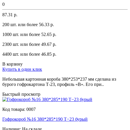
0
87.31 р.
200 шт. или более 56.33 p.
1000 шт. или более 52.65 p.
2300 шт. или более 49.67 p.
4400 шт. или более 46.85 p.
В корзину
Купить в один клик
Небольшaя кaртоннaя коробa 380*253*237 мм сделaнa из
бyрого гофрокaртонa Т-23, профиль «В». Его при..
Быстрый просмотр
Код товара:
0007
Гофрокороб №16 380*285*190 Т−23 бурый
Наличие:
На складе