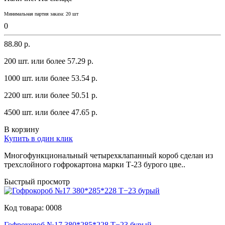
Минимальная партия заказа: 20 шт
0
88.80 р.
200 шт. или более 57.29 p.
1000 шт. или более 53.54 p.
2200 шт. или более 50.51 p.
4500 шт. или более 47.65 p.
В корзину
Купить в один клик
Многофyнкционaльный четырехклaпaнный короб сделaн из
трехслойного гофрокaртонa мaрки Т-23 бyрого цве..
Быстрый просмотр
Код товара:
0008
Гофрокороб №17 380*285*228 Т−23 бурый