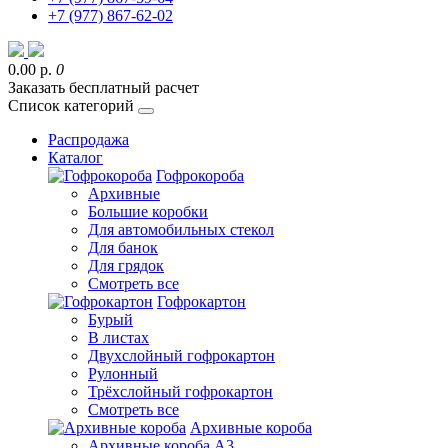
+7 (977) 867-62-02
0.00 р.
0
Заказать бесплатный расчет
Список категорий
Распродажа
Каталог
Гофрокороба
Архивные
Большие коробки
Для автомобильных стекол
Для банок
Для грядок
Смотреть все
Гофрокартон
Бурый
В листах
Двухслойный гофрокартон
Рулонный
Трёхслойный гофрокартон
Смотреть все
Архивные короба
Архивные короба А3