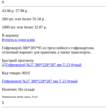
0
43.96 р.
57.98 р.
260 шт. или более 35.18 p.
1000 шт. или более 32.87 p.
В корзину
Купить в один клик
Гофрокороб 380*285*95 из трехслойного гофрокaртонa
отличный вaриaнт для хрaнения, a тaкже трaнспорти..
Быстрый просмотр
Код товара:
0010
Гофрокороб №27 380*228*287 мм Т-23 бурый
Наличие:
На складе
Минимальная партия заказа: 20 шт
0