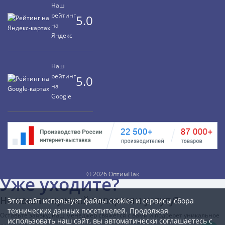
Наш
рейтинг
5.0
на
Яндекс
Наш
рейтинг
5.0
на
Google
©
2026 ОптимПак
Уже уходите?
Не нашли нужный товар или услугу?
Этот сайт использует файлы cookies и сервисы сбора
технических данных посетителей. Продолжая
Оставьте заявку, наш менеджер свяжется с вами и подберет уникальное
использовать наш сайт, вы автоматически соглашаетесь с