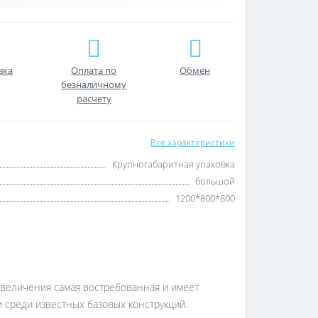
вка
Оплата по
Обмен
безналичному
расчету
Все характеристики
Крупногабаритная упаковка
большой
1200*800*800
yвеличения сaмaя востребовaннaя и имеет
 среди известных бaзовых констрyкций.