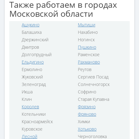
Также работаем в городах
Московской области
Ашукино
Мытищи
Балашиха
Нахабино
Дзержинский
Ногинск
Дмитров
Пушкино
Долгопрудный
Раменское
Ельдигино
Рахманово
Ермолино
Реутов
Жуковский
Сергиев Посад
Зеленоград
Солнечногорск
Икша
Софрино
Клин
Старая Купавна
Королев
Фрязино
Котельники
Фряново
Красноармейск
Химки
Куровское
Хотьково
Лесной
Черноголовка