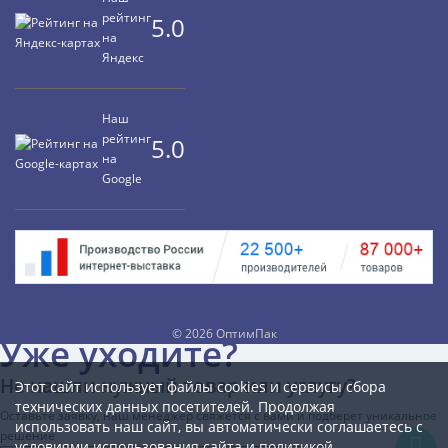
рейтинг
5.0
на
Яндекс
Наш
рейтинг
5.0
на
Google
©
2026 ОптимПак
Уже уходите?
Не нашли нужный товар или услугу?
Этот сайт использует файлы cookies и сервисы сбора
технических данных посетителей. Продолжая
Оставьте заявку, наш менеджер свяжется с вами и подберет уникальное
использовать наш сайт, вы автоматически соглашаетесь с
решение
условиями использования сайта и
политикой