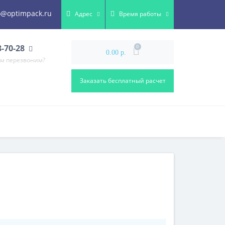
o@optimpack.ru
Адрес
Время работы
8-70-28
0
0.00 р.
ам перезвоним?
Заказать бесплатный расчет