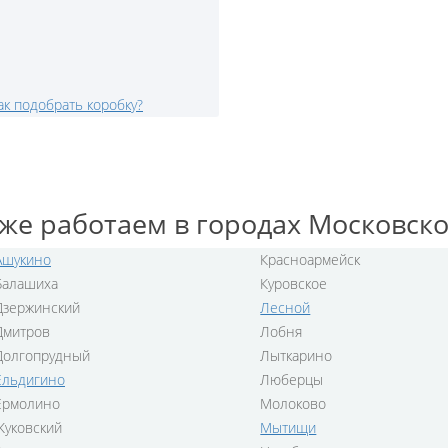
ак подобрать коробку?
же работаем в городах Московско
Ашукино
Красноармейск
Балашиха
Куровское
Дзержинский
Лесной
Дмитров
Лобня
Долгопрудный
Лыткарино
Ельдигино
Люберцы
Ермолино
Молоково
Жуковский
Мытищи