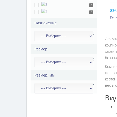
0
826
0
Купи
10 
Назначение
100
170
Для уп
370
крупно
Размер
характ
безопа
Компан
нестан
Размер, мм
картон
вес и 
Вид