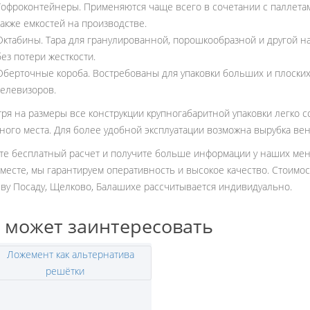
Гофроконтейнеры. Применяются чаще всего в сочетании с паллетами
также емкостей на производстве.
Октабины. Тара для гранулированной, порошкообразной и другой 
без потери жесткости.
Оберточные короба. Востребованы для упаковки больших и плоских
телевизоров.
ря на размеры все конструкции крупногабаритной упаковки легко 
ного места. Для более удобной эксплуатации возможна вырубка в
те бесплатный расчет и получите больше информации у наших мене
месте, мы гарантируем оперативность и высокое качество. Стоимос
ву Посаду, Щелково, Балашихе рассчитывается индивидуально.
 может заинтересовать