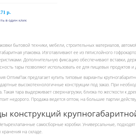
.71 р.
ть в один клик
шт. или более 661.12 p.
В корзину
 шт. или более 601.02 p.
 шт. или более 567.00 p.
аковки бытовой техники, мебели, строительных материалов, автом
 шт. или более 534.90 p.
габаритная упаковка. Изготавливают ее из пятислойного гофрокар
еристиками. Дополнительную фиксацию обеспечивают вставки, держ
сность тары позволяют использовать ее для пищевых продуктов и д
ия ОптимПак предлагает купить типовые варианты крупногабаритной
дартные высокотехнологичные конструкции под заказ. При необхо
а. Такая тара выдерживает сверхнагрузки, близка по жесткости к д
стоит недорого. Продажа ведется оптом, на большие партии дейст
ы конструкций крупногабаритно
Четырехлапанные самосборные коробки. Универсальные, подходят 
и хранения на складе.