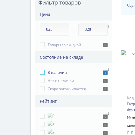
Фильтр товаров
Сорт
Цена
Товары со скидкой
0
Состояние на складе
В наличии
1
Нет в наличии
0
Скоро заканчивается
0
Код
Рейтинг
Гофр
буры
0
Нали
0
Миним
0