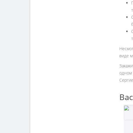
Несмот
виде м
Закажи
одном 
Сергие
Вас