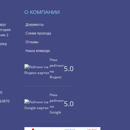
О КОМПАНИИ
круг
Документы
итория
Схема проезда
ние 2
Отзывы
перед
Наша команда
Наш
рейтинг
5.0
на
Яндекс
00
Наш
рейтинг
5.0
10870
на
Google