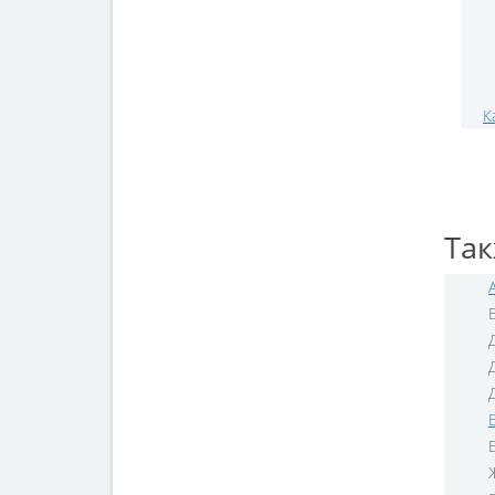
К
Так