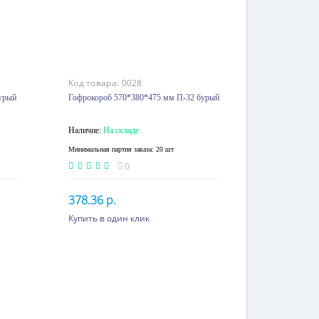
Код товара:
0028
урый
Гофрокороб 570*380*475 мм П-32 бурый
Наличие:
На складе
Минимальная партия заказа: 20 шт
0
378.36 р.
Купить в один клик
p.
60 шт. или более 244.09 p.
В корзину
 p.
300 шт. или более 228.12 p.
 p.
600 шт. или более 215.21 p.
88
3000 шт. или более 203.03
p.