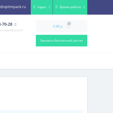
o@optimpack.ru
Адрес
Время работы
8-70-28
0
0.00 р.
ам перезвоним?
Заказать бесплатный расчет