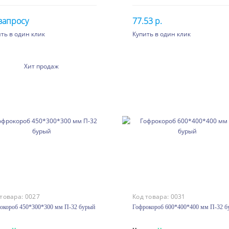
запросу
77.53 р.
ть в один клик
Купить в один клик
200 шт. или более 59.75 
В корзину
В корзину
900 шт. или более 54.31 
1900 шт. или более 51.24
Хит продаж
4100 шт. или более 48.34
 товара:
0027
Код товара:
0031
окороб 450*300*300 мм П-32 бурый
Гофрокороб 600*400*400 мм П-32 б