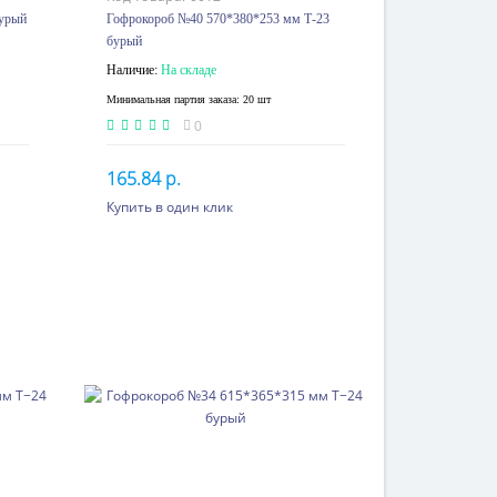
бурый
Гофрокороб №40 570*380*253 мм Т-23
бурый
Наличие:
На складе
Минимальная партия заказа: 20 шт
0
165.84 р.
Купить в один клик
p.
120 шт. или более 106.99 p.
В корзину
 p.
550 шт. или более 99.99 p.
 p.
1200 шт. или более 94.33 p.
p.
2500 шт. или более 88.99 p.
 p.
 p.