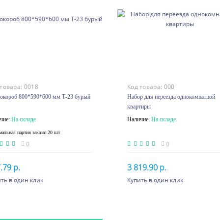
 товара:
0018
Код товара:
000
окороб 800*590*600 мм Т-23 бурый
Набор для переезда однокомнатной
квартиры
чие:
На складе
Наличие:
На складе
альная партия заказа: 20 шт
0
0
.79 р.
3 819.90 р.
ть в один клик
Купить в один клик
шт. или более 288.89 p.
В корзину
В корзину
 шт. или более 269.99 p.
 шт. или более 254.71 p.