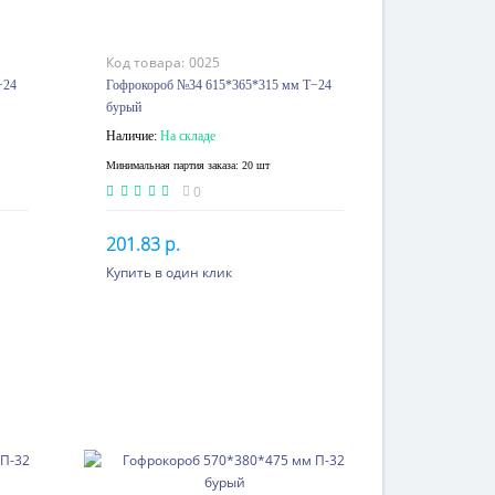
Код товара:
0025
−24
Гофрокороб №34 615*365*315 мм Т−24
бурый
Наличие:
На складе
Минимальная партия заказа: 20 шт
0
201.83 р.
Купить в один клик
 p.
80 шт. или более 130.21 p.
В корзину
 p.
420 шт. или более 121.69 p.
17
900 шт. или более 114.80 p.
1900 шт. или более 108.31
05
p.