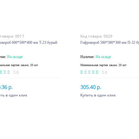
 товара:
0017
Код товара:
0029
окороб 600*500*400 мм Т-23 бурый
Гофрокороб 580*380*300 мм П-32 б
чие:
На складе
Наличие:
На складе
альная партия заказа: 20 шт
Минимальная партия заказа: 20 шт
0
0
.36 р.
305.40 р.
ть в один клик
Купить в один клик
шт. или более 174.43 p.
80 шт. или более 197.03 
В корзину
В корзину
 шт. или более 163.02 p.
360 шт. или более 184.14
 шт. или более 153.79 p.
760 шт. или более 173.72
0 шт. или более 145.08
1600 шт. или более 163.
p.