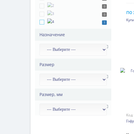
0
по 
0
Купи
1
Назначение
Размер
Размер, мм
Код
Гофр