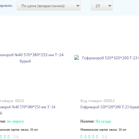
ировать:
 товара:
0026
Код товара:
00002
окороб №40 570*380*253 мм Т−24
Гофрокороб 520*320*200 Т-23 буры
й
чие:
по запросу
Наличие:
На складе
альная партия заказа: 20 шт
Минимальная партия заказа: 20 шт
0
0