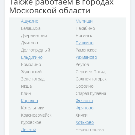
Также работаем в городах
Московской области
Ашукино
Мытищи
Балашиха
Нахабино
Дзержинский
Ногинск
Дмитров
Пушкино
Долгопрудный
Раменское
Ельдигино
Рахманово
Ермолино
Реутов
Жуковский
Сергиев Посад
Зеленоград
Солнечногорск
Икша
Софрино
Клин
Старая Купавна
Королев
Фрязино
Котельники
Фряново
Красноармейск
Химки
Куровское
Хотьково
Лесной
Черноголовка