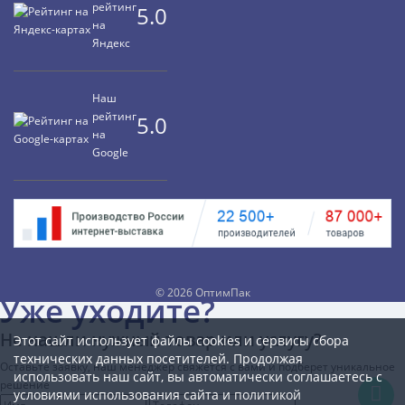
рейтинг
5.0
на
Яндекс
Наш
рейтинг
5.0
на
Google
©
2026 ОптимПак
Уже уходите?
Не нашли нужный товар или услугу?
Этот сайт использует файлы cookies и сервисы сбора
технических данных посетителей. Продолжая
Оставьте заявку, наш менеджер свяжется с вами и подберет уникальное
использовать наш сайт, вы автоматически соглашаетесь с
решение
условиями использования сайта и
политикой