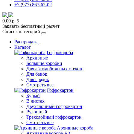
+7 (977) 867-62-02
0.00 р.
0
Заказать бесплатный расчет
Список категорий
Распродажа
Каталог
Гофрокороба
Архивные
Большие коробки
Для автомобильных стекол
Для банок
Для грядок
Смотреть все
Гофрокартон
Бурый
В листах
Двухслойный гофрокартон
Рулонный
Трёхслойный гофрокартон
Смотреть все
Архивные короба
Архивные короба А3