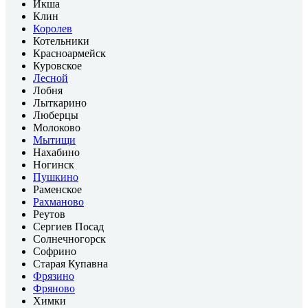
Икша
Клин
Королев
Котельники
Красноармейск
Куровское
Лесной
Лобня
Лыткарино
Люберцы
Молоково
Мытищи
Нахабино
Ногинск
Пушкино
Раменское
Рахманово
Реутов
Сергиев Посад
Солнечногорск
Софрино
Старая Купавна
Фрязино
Фряново
Химки