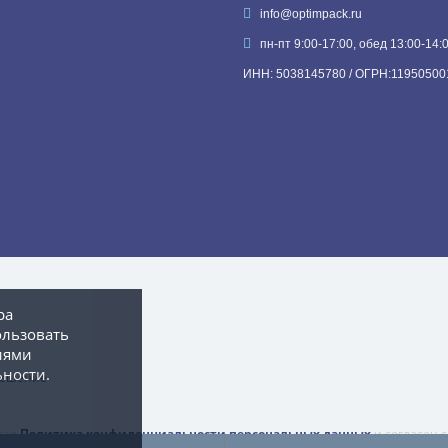
info@optimpack.ru
пн-пт 9:00-17:00, обед 13:00-14:
ИНН: 5038145780 / ОГРН:11950500
ра
ользовать
иями
ности.
 решение
тал
Политика конфиденциальности персональных данных
и согласен 