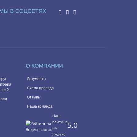
МЫ В СОЦСЕТЯХ
О КОМПАНИИ
круг
Документы
итория
Схема проезда
ние 2
Отзывы
перед
Наша команда
Наш
рейтинг
5.0
на
Яндекс