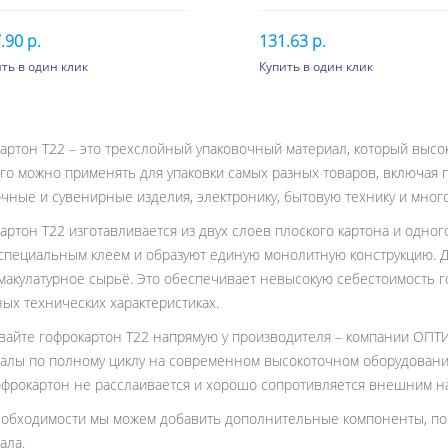
.90 р.
131.63 р.
ть в один клик
Купить в один клик
 шт. или более 89.91 p.
200 шт. или более 109.69
В корзину
В корзину
 шт. или более 84.03 p.
500 шт. или более 102.52
0 шт. или более 79.27 p.
1000 шт. или более 96.72
артон Т22 – это трехслойный упаковочный материал, который высо
0 шт. или более 74.79 p.
2000 шт. или более 92.02
Его можно применять для упаковки самых разных товаров, включая
чные и сувенирные изделия, электронику, бытовую технику и много
артон Т22 изготавливается из двух слоев плоского картона и одно
специальным клеем и образуют единую монолитную конструкцию. Дл
макулатурное сырьё. Это обеспечивает невысокую себестоимость го
ых технических характеристиках.
вайте гофрокартон Т22 напрямую у производителя – компании ОП
алы по полному циклу на современном высокоточном оборудовании
фрокартон не расслаивается и хорошо сопротивляется внешним на
обходимости мы можем добавить дополнительные компоненты, по
ала.