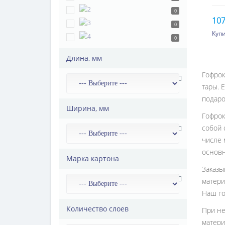
0
107
0
Купи
200
0
500
Длина, мм
100
Гофрок
200
тары. 
подаро
Ширина, мм
Гофрок
собой 
числе 
основн
Марка картона
Заказы
матери
Наш го
Количество слоев
При не
матери