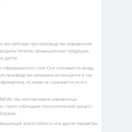
 p.
 p.
 p.
ко востребован при производстве упаковочной
 p.
 продукты питания, промышленную продукцию,
е другое.
го гофрированного слоя. Они склеиваются между
я производства материала используется в том
фрокартона, но никак не сказывается на его
ТИМПАК. Мы изготавливаем упаковочные
, строго соблюдаем технологический процесс.
грузкам.
вышающие влагостойкость или другие параметры