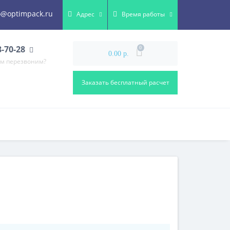
o@optimpack.ru
Адрес
Время работы
8-70-28
0
0.00 р.
ам перезвоним?
Заказать бесплатный расчет