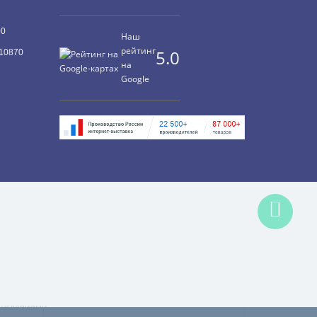
00
Наш
рейтинг
5.0
10870
на
Google
с условиями