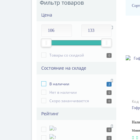
Фильтр товаров
Сорт
Цена
Товары со скидкой
0
Состояние на складе
В наличии
2
Нет в наличии
0
Скоро заканчивается
Код
0
Гофр
Рейтинг
Нали
0
Миним
0