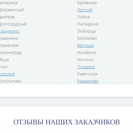
Балашиха
Куровское
Дзержинский
Лесной
Дмитров
Лобня
Долгопрудный
Лыткарино
Ельдигино
Люберцы
Ермолино
Молоково
Жуковский
Мытищи
Зеленоград
Нахабино
Икша
Ногинск
Клин
Пушкино
Королев
Раменское
Котельники
Рахманово
ОТЗЫВЫ НАШИХ ЗАКАЗЧИКОВ