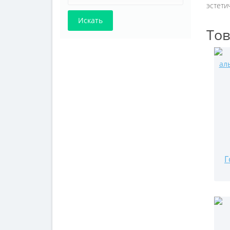
эстети
Тов
Г