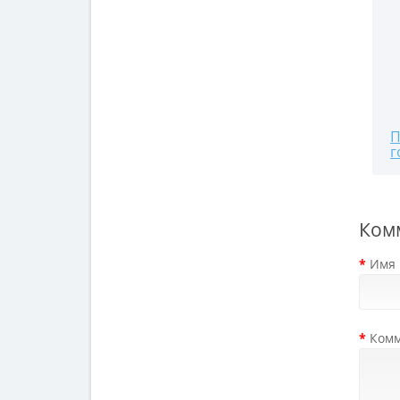
П
г
Ком
Имя
Ком