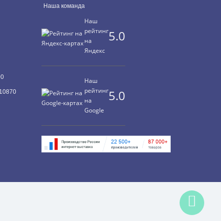
Наша команда
Наш
рейтинг
5.0
на
Яндекс
00
Наш
рейтинг
5.0
10870
на
Google