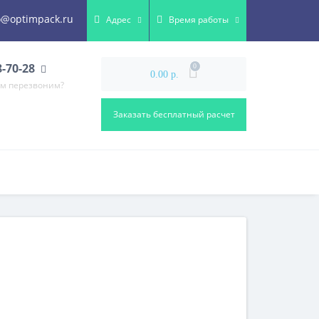
o@optimpack.ru
Адрес
Время работы
8-70-28
0
0.00 р.
ам перезвоним?
Заказать бесплатный расчет