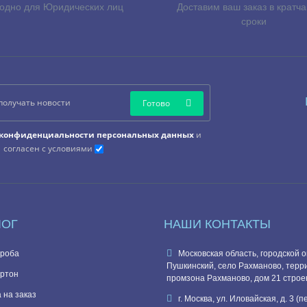
одно для Юридических лиц
Доставим ваш заказ в кратч
сроки
Готово
конфиденциальности персональных данных
и
согласен с условиями
ЛОГ
НАШИ КОНТАКТЫ
роба
Московская область, городской о
Пушкинский, село Рахманово, терр
ртон
промзона Рахманово, дом 21 строе
 на заказ
г. Москва, ул. Иловайская, д. 3 (