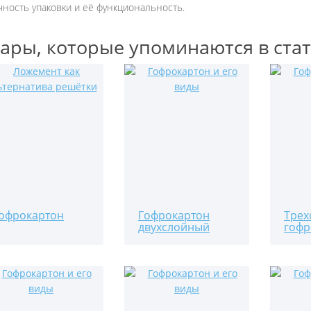
чность упаковки и её функциональность.
ары, которые упоминаются в ста
офрокартон
Гофрокартон
Трех
двухслойный
гофр