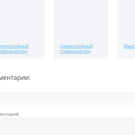
ятислойный
Семислойный
Микр
офрокартон
гофрокартон
ментарии:
ментарий