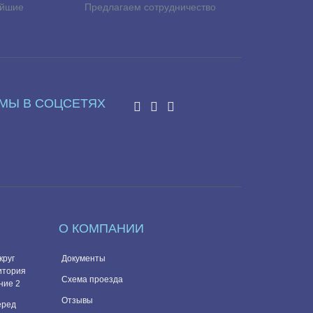
айшие
Предлагаем сотрудничество
МЫ В СОЦСЕТЯХ
О КОМПАНИИ
круг
Документы
итория
Схема проезда
ние 2
Отзывы
перед