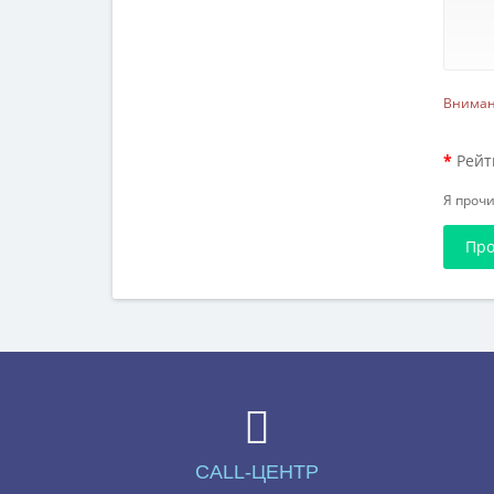
Вниман
Рейт
Я проч
Про
CALL-ЦЕНТР