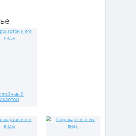
тье
слойныый
окартон