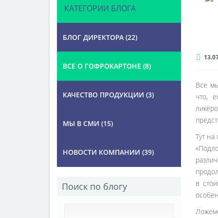
КАТЕГОРИИ БЛОГА
БЛОГ ДИРЕКТОРА (22)
13.0
ВСЕ О ГОФРОКАРТОНЕ (8)
Все мы
КАЧЕСТВО ПРОДУКЦИИ (3)
что, 
ликёро
предст
МЫ В СМИ (15)
Тут на
«Подло
НОВОСТИ КОМПАНИИ (39)
различ
продол
в стои
Поиск по блогу
особен
Ложеме