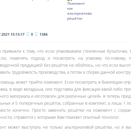
7.2021 15:13:17
0
1386
 привыкли к тому, что если упаковываем стеклянные бутылочки, 
если, поменять подход и посмотреть на упаковку по-новому, п
водочной продукцией без решёток не обойтись, но что если высот
авить трудоёмкость производства, а потом и сборки данной констру
 помощь может прийти ложемент. Если посмотреть в Википедии оп
жка, в виде вкладыша, или подставка для фиксации какой-либо пр
ного материала и изготовлен для различных целей». А теперь предс
ьных и 5 поперечных решёток, собранных в комплект, а лишь 1 ло
мости конечно. Просто заменить решётки на ложемент с сохран
ности, справится с которыми Вам поможет опытный технолог.
нт может выступать не только альтернативой решётки, но и вы