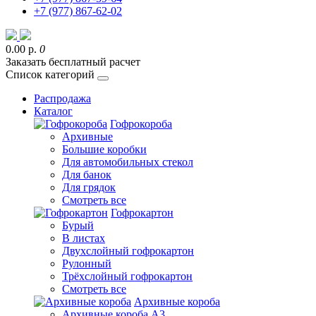
+7 (977) 867-62-02
0.00 р.
0
Заказать бесплатный расчет
Список категорий
Распродажа
Каталог
Гофрокороба
Архивные
Большие коробки
Для автомобильных стекол
Для банок
Для грядок
Смотреть все
Гофрокартон
Бурый
В листах
Двухслойный гофрокартон
Рулонный
Трёхслойный гофрокартон
Смотреть все
Архивные короба
Архивные короба А3