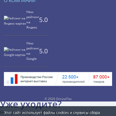
О КОМПАНИИ
Наш
рейтинг
5.0
на
Яндекс
Наш
рейтинг
5.0
на
Google
©
2026 ОптимПак
Уже уходите?
Не нашли нужный товар или услугу?
Этот сайт использует файлы cookies и сервисы сбора