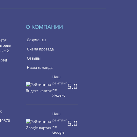
О КОМПАНИИ
круг
Документы
итория
Схема проезда
ние 2
Отзывы
перед
Наша команда
Наш
рейтинг
5.0
на
Яндекс
00
Наш
рейтинг
5.0
10870
на
Google