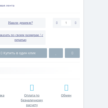
вая лента
Нашли дешевле?
аказать по своим размерам / с
печатью
Купить в один клик
вка
Оплата по
Обмен
безналичному
расчету