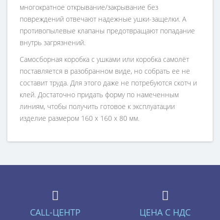
многократное открывание/закрывание без
повреждений отвечают надежные ушки-защелки. А
противопылевые клапаны предотвращают попадание
внутрь загрязнений.
Самосборная коробка с ушками или коробка самолёт
поставляется в разобранном виде, но собрать ее не
составит труда. Для этого даже не потребуются скотч и
клей. Достаточно придать форму по намеченным
линиям, чтобы получить готовое к эксплуатации
изделие размером 160 x 160 x 80 мм.
CALL-ЦЕНТР
ЦЕНА С НДС