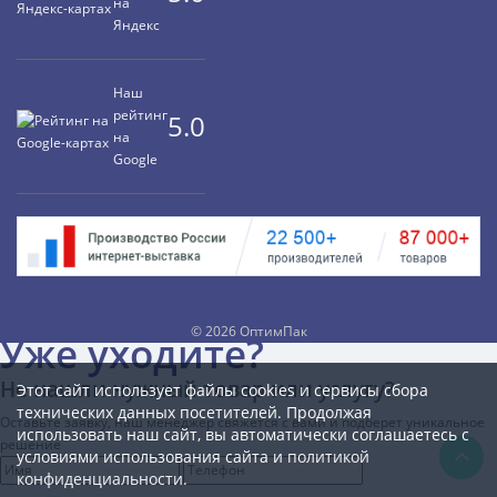
на
Яндекс
Наш
рейтинг
5.0
на
Google
©
2026 ОптимПак
Уже уходите?
Не нашли нужный товар или услугу?
Этот сайт использует файлы cookies и сервисы сбора
технических данных посетителей. Продолжая
Оставьте заявку, наш менеджер свяжется с вами и подберет уникальное
использовать наш сайт, вы автоматически соглашаетесь с
решение
условиями использования сайта и
политикой
конфиденциальности.