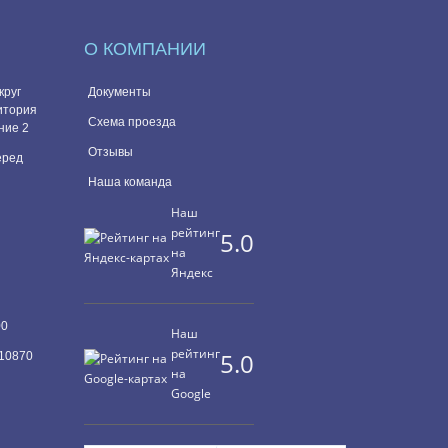
О КОМПАНИИ
круг
Документы
итория
Схема проезда
ние 2
Отзывы
перед
Наша команда
Наш
рейтинг
5.0
на
Яндекс
00
Наш
рейтинг
5.0
10870
на
Google