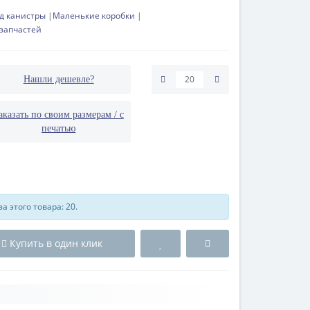
д канистры
Маленькие коробки
озапчастей
Нашли дешевле?
аказать по своим размерам / с
печатью
 этого товара: 20.
Купить в один клик