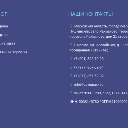
ЛОГ
НАШИ КОНТАКТЫ
роба
Московская область, городской о
Пушкинский, село Рахманово, терр
ртон
промзона Рахманово, дом 21 строе
 на заказ
г. Москва, ул. Иловайская, д. 3 (
посещением - звоните!)
чные материалы
+7 (901) 598-70-28
+7 (977) 867-59-64
+7 (977) 867-62-02
info@optimpack.ru
пн-пт 9:00-17:00, обед 13:00-14:
ИНН: 5038145780 / ОГРН:11950500