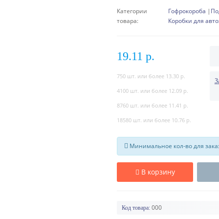
Категории
Гофрокороба
По
товара:
Коробки для авт
19.11 р.
750 шт. или более 13.30 р.
З
4100 шт. или более 12.09 р.
8760 шт. или более 11.41 р.
18580 шт. или более 10.76 р.
Минимальное кол-во для заказа
В корзину
000
Код товара: