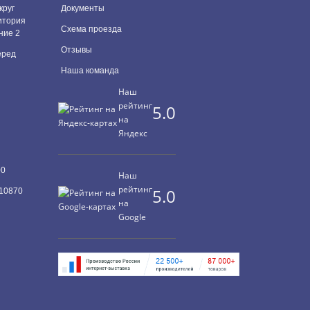
круг
Документы
итория
Схема проезда
ние 2
Отзывы
перед
Наша команда
Наш
рейтинг
5.0
на
Яндекс
00
Наш
рейтинг
5.0
10870
на
Google