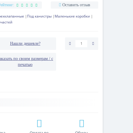
Рейтинг:
Оставить отзыв
рехклапанные
Под канистры
Маленькие коробки
пчастей
Нашли дешевле?
аказать по своим размерам / с
печатью
вка
Оплата по
Обмен