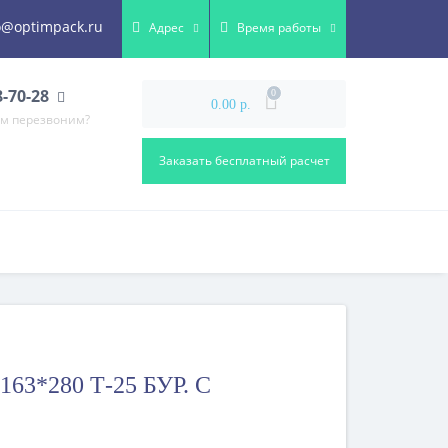
o@optimpack.ru
Адрес
Время работы
8-70-28
0
0.00 р.
ам перезвоним?
Заказать бесплатный расчет
63*280 Т-25 БУР. С