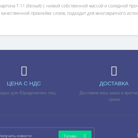
артона Т-11 (белый) с низкой собственной массой и солидной пр
качественной проклейке слоев, подходит для многократного испо
ЦЕНА С НДС
ДОСТАВКА
одно для Юридических лиц
Доставим ваш заказ в кратч
сроки
Готово