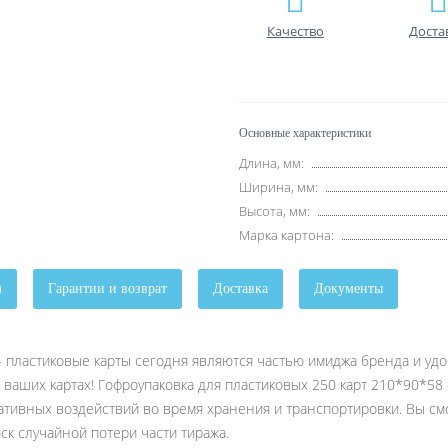
Качество
Доста
Основные характеристики
Длина, мм:
Ширина, мм:
Высота, мм:
Марка картона:
)
Гарантии и возврат
Доставка
Документы
— пластиковые карты сегодня являются частью имиджа бренда и уд
 о ваших картах! Гофроупаковка для пластиковых 250 карт 210*90*5
ативных воздействий во время хранения и транспортировки. Вы см
ск случайной потери части тиража.