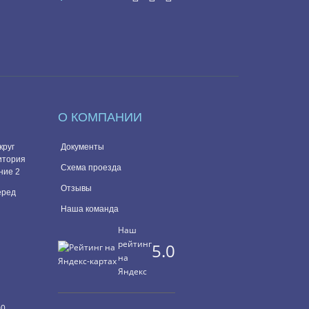
О КОМПАНИИ
круг
Документы
итория
Схема проезда
ние 2
Отзывы
перед
Наша команда
Наш
рейтинг
5.0
на
Яндекс
00