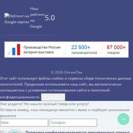
Наш
рейтинг
5.0
на
Google
©
2026 ОптимПак
Этот сайт использует файлы cookies и сервисы сбора технических данных
посетителей. Продолжая использовать наш сайт, вы автоматически
соглашаетесь с условиями использования сайта и
политикой
конфиденциальности.
Принимаю
Уже уходите?
Не нашли нужный товар или услугу?
Оставьте заявку, наш менеджер свяжется с вами и подберет уникальное
решение
Я прочитал
Политика конфиденциальности персональных данных
и