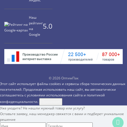
Яндекс
Наш
рейтинг
5.0
на
Google
©
2026 ОптимПак
Этот сайт использует файлы cookies и сервисы сбора технических данных
посетителей. Продолжая использовать наш сайт, вы автоматически
соглашаетесь с условиями использования сайта и
политикой
конфиденциальности.
Принимаю
Уже уходите?
Не нашли нужный товар или услугу?
Оставьте заявку, наш менеджер свяжется с вами и подберет уникальное
решение