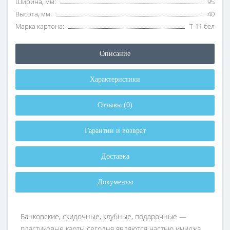
Ширина, мм:
95
Высота, мм:
40
Марка картона:
Т-11 бел
Описание
Характеристики
Отзывы (0)
Гарантии и возврат
Доставка
Документы
Банковские, скидочные, клубные, подарочные —
пластиковые карты сегодня являются частью имиджа